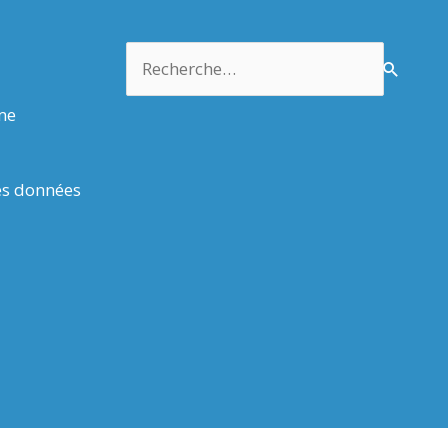
Rechercher :
rme
es données