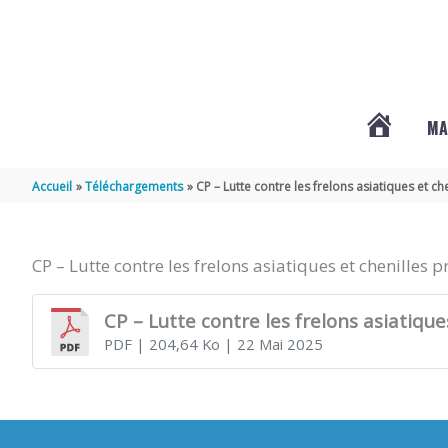
Aller au contenu
Aller au pied de page
MA
#3578
Accueil
Téléchargements
CP – Lutte contre les frelons asiatiques et c
(PAS
CP – Lutte contre les frelons asiatiques et chenilles 
DE
CP – Lutte contre les frelons asiatique
PDF
| 204,64 Ko
| 22 Mai 2025
TITRE)