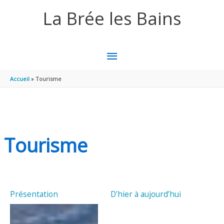
Aller au contenu
Aller au pied de page
La Brée les Bains
MENU
PRINCIPAL
Accueil
Tourisme
Tourisme
Présentation
D’hier à aujourd’hui