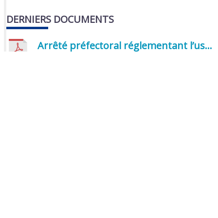
DERNIERS DOCUMENTS
Arrêté préfectoral réglementant l’usage de l’eau
PDF
| 286,88 Ko
| 10 Juillet 2026
Pollution atmosphérique
PDF
| 316,87 Ko
| 24 Juin 2026
Livret d’accueil 2026
PDF
| 4,43 Mo
| 24 Juin 2026
Welcome booklet 2026
PDF
| 5,62 Mo
| 24 Juin 2026
CERFA demande de subvention association
PDF
| 1,26 Mo
| 16 Juin 2026