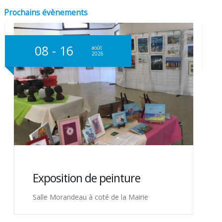
Prochains évènements
08 - 16
0
août
2026
Exposition de peinture
Salle Morandeau à coté de la Mairie