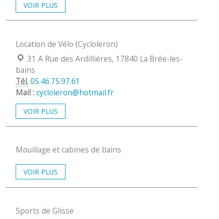
VOIR PLUS
Location de Vélo (Cycloleron)
Localisation :
31 A Rue des Ardillières, 17840 La Brée-les-
bains
Tél.
05.46.75.97.61
Mail :
cycloleron@hotmail.fr
VOIR PLUS
Mouillage et cabines de bains
VOIR PLUS
Sports de Glisse