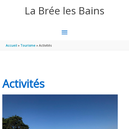
Aller au contenu
Aller au pied de page
La Brée les Bains
MENU
PRINCIPAL
Accueil
Tourisme
Activités
Activités