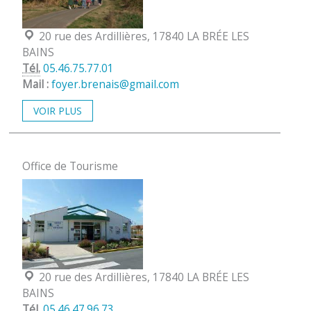
Localisation :
20 rue des Ardillières, 17840 LA BRÉE LES
BAINS
Tél.
05.46.75.77.01
Mail :
foyer.brenais@gmail.com
VOIR PLUS
Office de Tourisme
Localisation :
20 rue des Ardillières, 17840 LA BRÉE LES
BAINS
Tél.
05.46.47.96.73