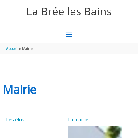
Aller au contenu
Aller au pied de page
La Brée les Bains
MENU
PRINCIPAL
Accueil
Mairie
Mairie
Les élus
La mairie