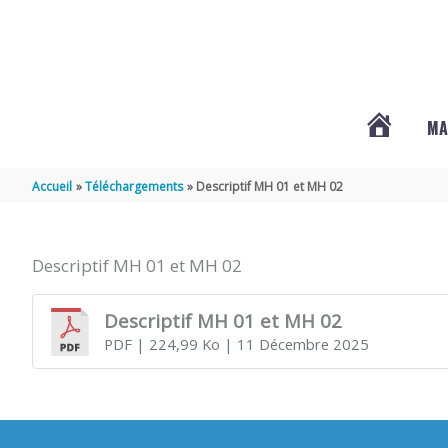
Aller au contenu
Aller au pied de page
MA
#3578
Accueil
Téléchargements
Descriptif MH 01 et MH 02
(PAS
Descriptif MH 01 et MH 02
DE
Descriptif MH 01 et MH 02
PDF
| 224,99 Ko
| 11 Décembre 2025
TITRE)