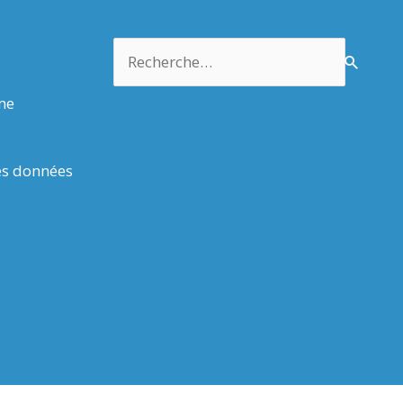
Rechercher :
rme
es données