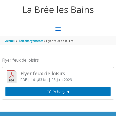
Aller au contenu
Aller au pied de page
La Brée les Bains
MENU
PRINCIPAL
Accueil
Téléchargements
Flyer feux de loisirs
Flyer feux de loisirs
Flyer feux de loisirs
PDF
| 161,83 Ko
| 05 Juin 2023
Télécharger