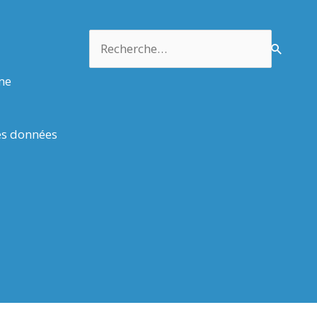
Rechercher :
rme
es données