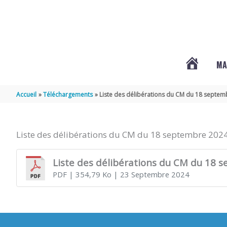
Aller au contenu
Aller au pied de page
MA
#3578
Accueil
Téléchargements
Liste des délibérations du CM du 18 septe
(PAS
Liste des délibérations du CM du 18 septembre 202
DE
Liste des délibérations du CM du 18 
PDF
| 354,79 Ko
| 23 Septembre 2024
TITRE)