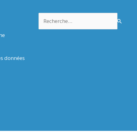
Rechercher :
rme
es données