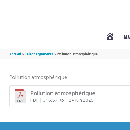
Aller au contenu
Aller au pied de page
MA
#3578
Accueil
Téléchargements
Pollution atmosphérique
(PAS
Pollution atmosphérique
DE
Pollution atmosphérique
PDF
| 316,87 Ko
| 24 Juin 2026
TITRE)