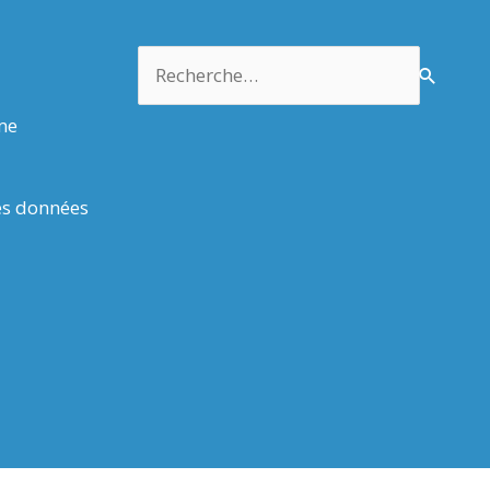
Rechercher :
rme
es données