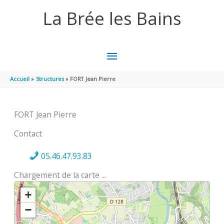
Aller au contenu
Aller au pied de page
La Brée les Bains
MENU
PRINCIPAL
Accueil
Structures
FORT Jean Pierre
FORT Jean Pierre
Contact
05.46.47.93.83
Chargement de la carte ...
+
−