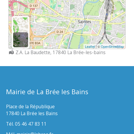
Leaflet
| ©
OpenStreetMap
Localisation :
Z.A. La Baudette, 17840 La Brée-les-bains
Mairie de La Brée les Bains
Place de la République
17840 La Brée les Bains
Tél. 05 46 47 83 11