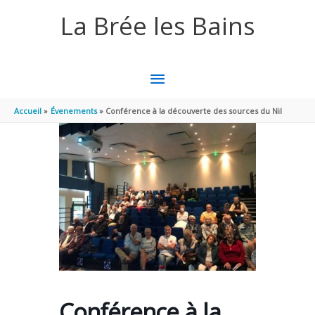
Aller au contenu
Aller au pied de page
La Brée les Bains
MENU
PRINCIPAL
Accueil
Évenements
Conférence à la découverte des sources du Nil
Conférence à la