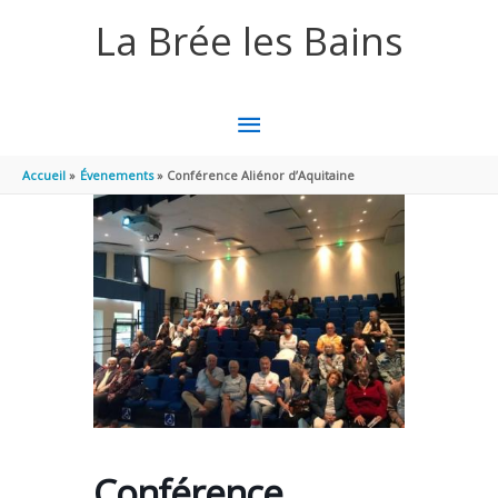
Aller au contenu
Aller au pied de page
La Brée les Bains
MENU
PRINCIPAL
Accueil
Évenements
Conférence Aliénor d’Aquitaine
Conférence