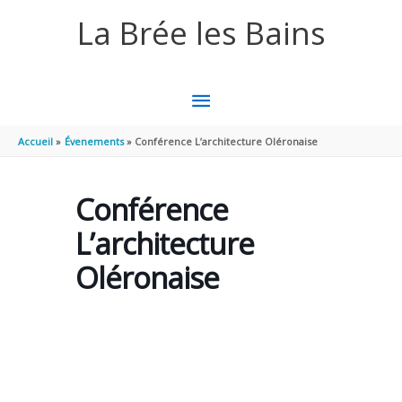
Aller au contenu
Aller au pied de page
La Brée les Bains
MENU
PRINCIPAL
Accueil
Évenements
Conférence L’architecture Oléronaise
Conférence
L’architecture
Oléronaise