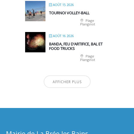
AOÛT 15 2026
TOURNOI VOLLEY-BALL
Plage
Planginot
AOÛT 16 2026
BANDA, FEU D’ARTIFICE, BAL ET
FOOD TRUCKS
Plage
Planginot
AFFICHER PLUS
Mairie de La Brée les Bains