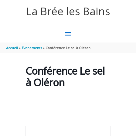
Aller au contenu
Aller au pied de page
La Brée les Bains
MENU
PRINCIPAL
Accueil
Évenements
Conférence Le sel à Oléron
Conférence Le sel
à Oléron