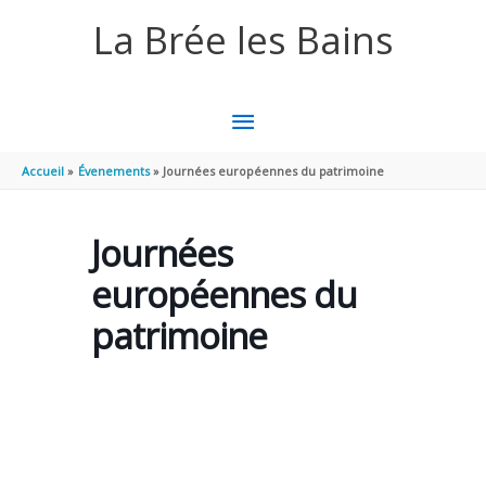
Aller au contenu
Aller au pied de page
La Brée les Bains
MENU
PRINCIPAL
Accueil
Évenements
Journées européennes du patrimoine
Journées
européennes du
patrimoine