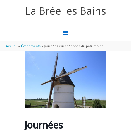
Aller au contenu
Aller au pied de page
La Brée les Bains
MENU
PRINCIPAL
Accueil
Évenements
Journées européennes du patrimoine
Journées