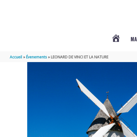
Aller au contenu
Aller au pied de page
MA
#3578
Accueil
Évenements
LEONARD DE VINCI ET LA NATURE
(PAS
DE
TITRE)