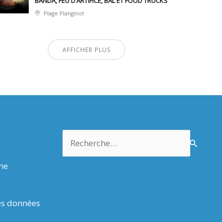
BANDA, FEU D’ARTIFICE, BAL ET FOOD TRUCKS
Plage Planginot
AFFICHER PLUS
Rechercher :
rme
es données