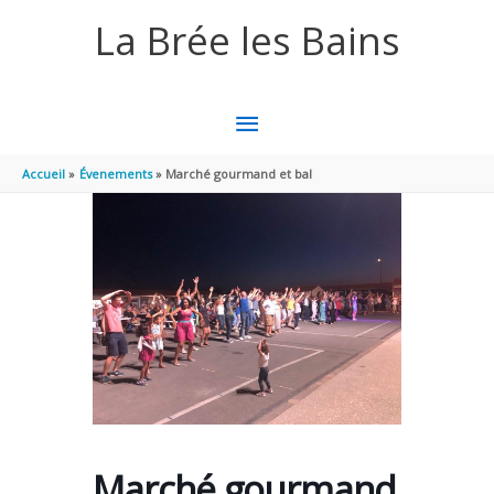
Aller au contenu
Aller au pied de page
La Brée les Bains
MENU
PRINCIPAL
Accueil
Évenements
Marché gourmand et bal
Marché gourmand