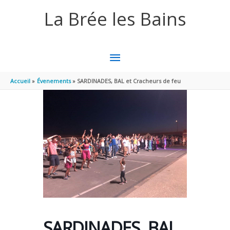
Aller au contenu
Aller au pied de page
La Brée les Bains
MENU
PRINCIPAL
Accueil
Évenements
SARDINADES, BAL et Cracheurs de feu
SARDINADES, BAL