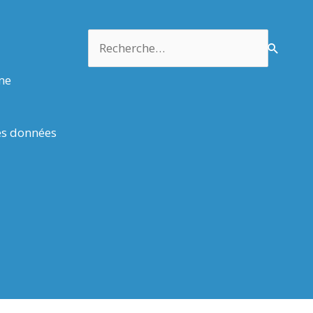
Rechercher :
rme
es données