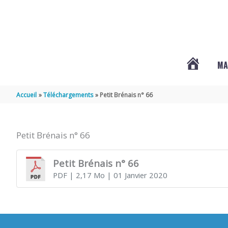
Aller au contenu
Aller au pied de page
MA
#3578
Accueil
Téléchargements
Petit Brénais n° 66
(PAS
Petit Brénais n° 66
DE
Petit Brénais n° 66
PDF
| 2,17 Mo
| 01 Janvier 2020
TITRE)