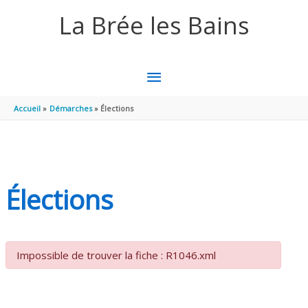
Aller au contenu
Aller au pied de page
La Brée les Bains
MENU
PRINCIPAL
Accueil
Démarches
Élections
Élections
Impossible de trouver la fiche : R1046.xml