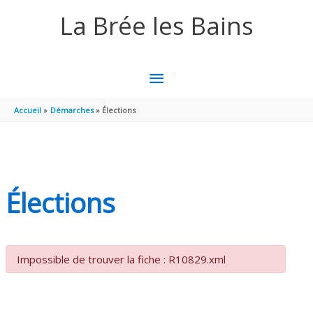
Aller au contenu
Aller au pied de page
La Brée les Bains
MENU
PRINCIPAL
Accueil
Démarches
Élections
Élections
Impossible de trouver la fiche : R10829.xml