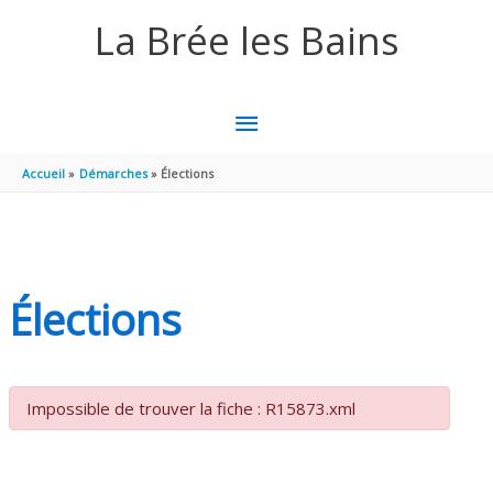
Aller au contenu
Aller au pied de page
La Brée les Bains
MENU
PRINCIPAL
Accueil
Démarches
Élections
Élections
Impossible de trouver la fiche : R15873.xml