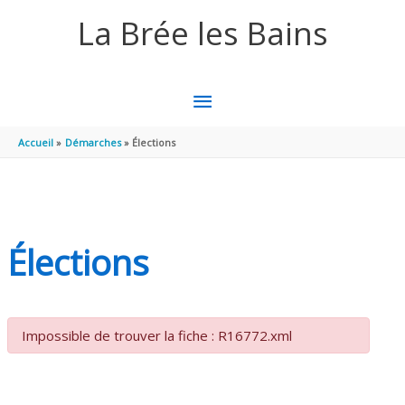
Aller au contenu
Aller au pied de page
La Brée les Bains
MENU
PRINCIPAL
Accueil
Démarches
Élections
Élections
Impossible de trouver la fiche : R16772.xml