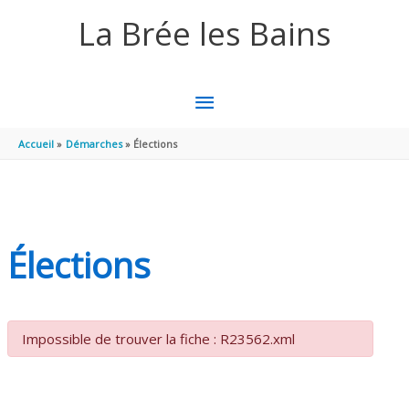
Aller au contenu
Aller au pied de page
La Brée les Bains
MENU
PRINCIPAL
Accueil
Démarches
Élections
Élections
Impossible de trouver la fiche : R23562.xml