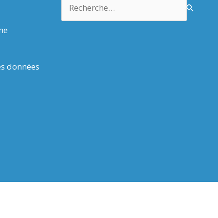
Rechercher :
rme
es données