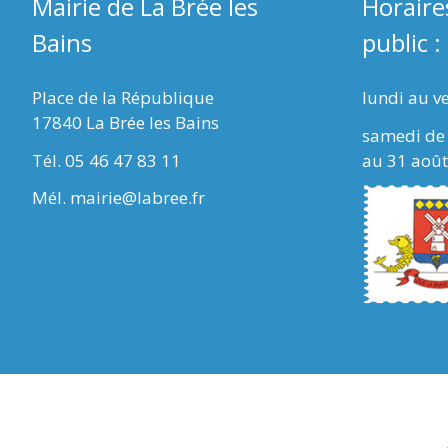
Mairie de La Brée les
Horaire
Bains
public :
Place de la République
lundi au v
17840 La Brée les Bains
samedi de 
Tél. 05 46 47 83 11
au 31 août
Mél. mairie@labree.fr