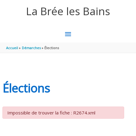
Aller au contenu
Aller au pied de page
La Brée les Bains
MENU
PRINCIPAL
Accueil
Démarches
Élections
Élections
Impossible de trouver la fiche : R2674.xml