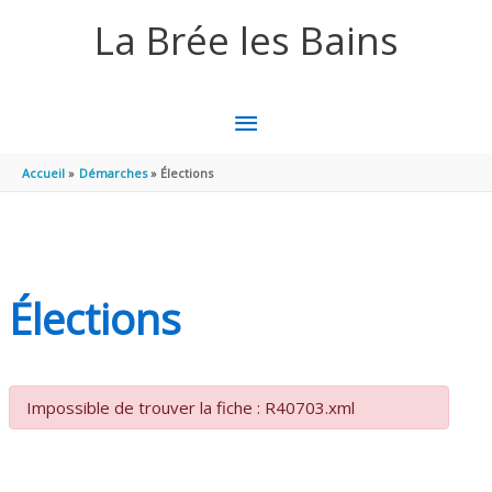
Aller au contenu
Aller au pied de page
La Brée les Bains
MENU
PRINCIPAL
Accueil
Démarches
Élections
Élections
Impossible de trouver la fiche : R40703.xml