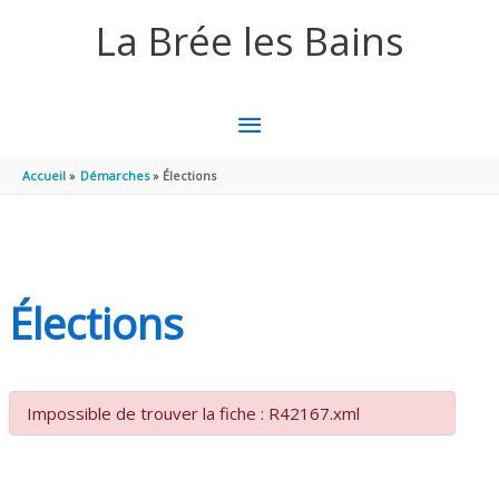
Aller au contenu
Aller au pied de page
La Brée les Bains
MENU
PRINCIPAL
Accueil
Démarches
Élections
Élections
Impossible de trouver la fiche : R42167.xml