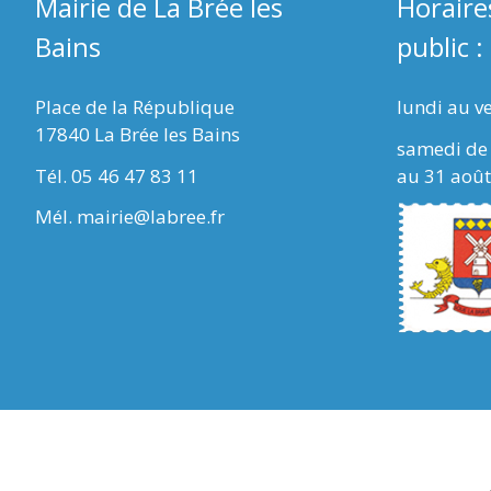
Mairie de La Brée les
Horaire
Bains
public :
Place de la République
lundi au v
17840 La Brée les Bains
samedi de 
Tél. 05 46 47 83 11
au 31 août
Mél. mairie@labree.fr