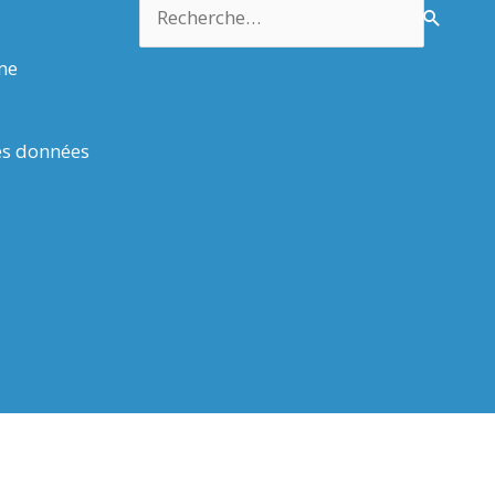
Rechercher :
rme
es données