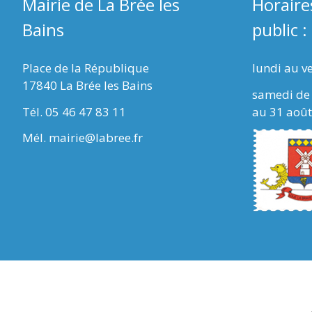
Mairie de La Brée les
Horaire
Bains
public :
Place de la République
lundi au v
17840 La Brée les Bains
samedi de 
Tél. 05 46 47 83 11
au 31 août
Mél. mairie@labree.fr