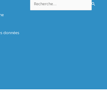
Rechercher :
rme
es données