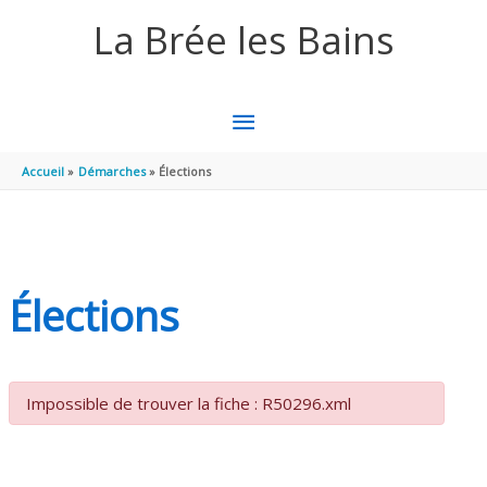
Aller au contenu
Aller au pied de page
La Brée les Bains
MENU
PRINCIPAL
Accueil
Démarches
Élections
Élections
Impossible de trouver la fiche : R50296.xml