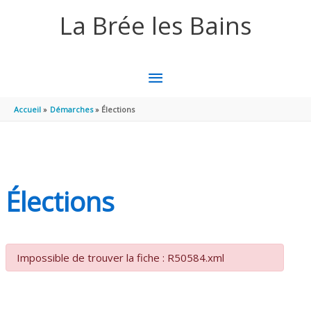
Aller au contenu
Aller au pied de page
La Brée les Bains
MENU
PRINCIPAL
Accueil
Démarches
Élections
Élections
Impossible de trouver la fiche : R50584.xml