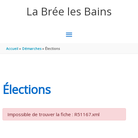
Aller au contenu
Aller au pied de page
La Brée les Bains
MENU
PRINCIPAL
Accueil
Démarches
Élections
Élections
Impossible de trouver la fiche : R51167.xml