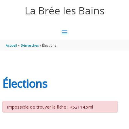
Aller au contenu
Aller au pied de page
La Brée les Bains
MENU
PRINCIPAL
Accueil
Démarches
Élections
Élections
Impossible de trouver la fiche : R52114.xml