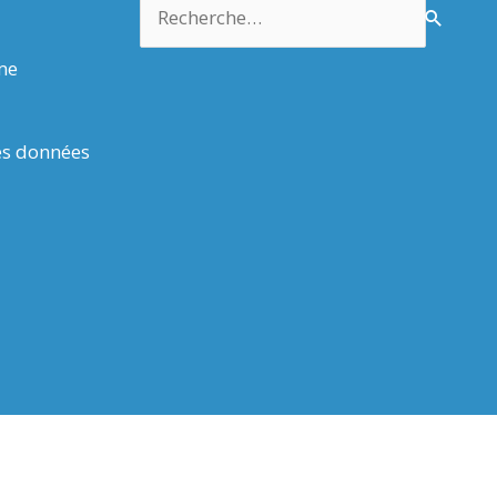
Rechercher :
rme
es données