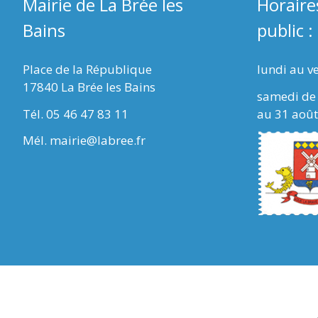
Mairie de La Brée les
Horaire
Bains
public :
Place de la République
lundi au v
17840 La Brée les Bains
samedi de 
Tél. 05 46 47 83 11
au 31 août
Mél. mairie@labree.fr