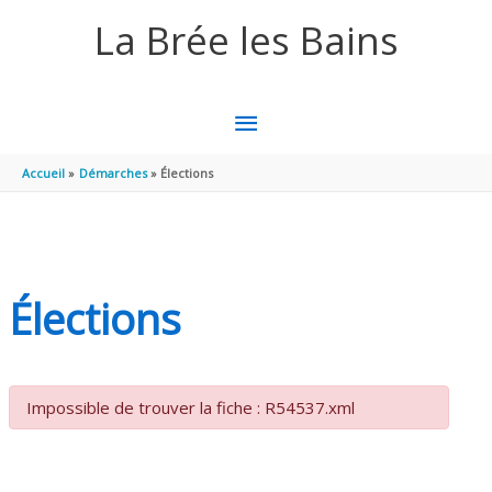
Aller au contenu
Aller au pied de page
La Brée les Bains
MENU
PRINCIPAL
Accueil
Démarches
Élections
Élections
Impossible de trouver la fiche : R54537.xml