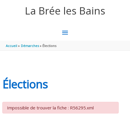
Aller au contenu
Aller au pied de page
La Brée les Bains
MENU
PRINCIPAL
Accueil
Démarches
Élections
Élections
Impossible de trouver la fiche : R56295.xml