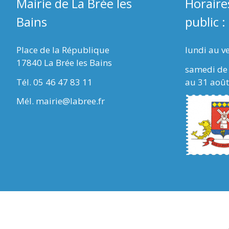
Mairie de La Brée les
Horaire
Bains
public :
Place de la République
lundi au v
17840 La Brée les Bains
samedi de 
Tél. 05 46 47 83 11
au 31 août
Mél. mairie@labree.fr