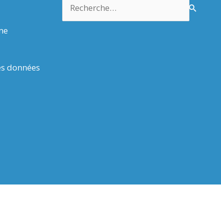
Rechercher :
rme
es données