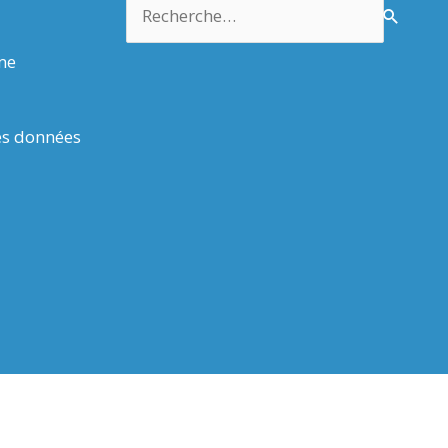
Rechercher :
rme
es données