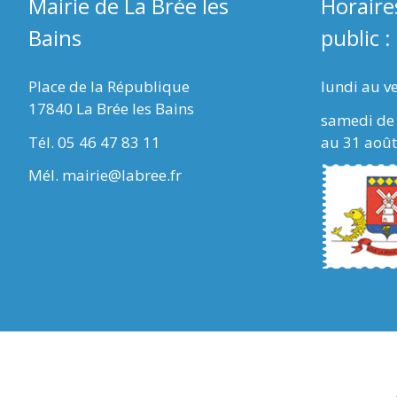
Mairie de La Brée les
Horaire
Bains
public :
Place de la République
lundi au v
17840 La Brée les Bains
samedi de 
Tél. 05 46 47 83 11
au 31 août
Mél. mairie@labree.fr