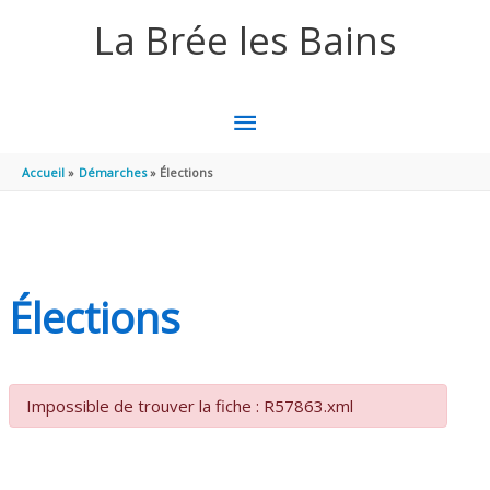
Aller au contenu
Aller au pied de page
La Brée les Bains
MENU
PRINCIPAL
Accueil
Démarches
Élections
Élections
Impossible de trouver la fiche : R57863.xml