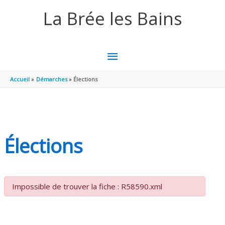
Aller au contenu
Aller au pied de page
La Brée les Bains
MENU
PRINCIPAL
Accueil
Démarches
Élections
Élections
Impossible de trouver la fiche : R58590.xml