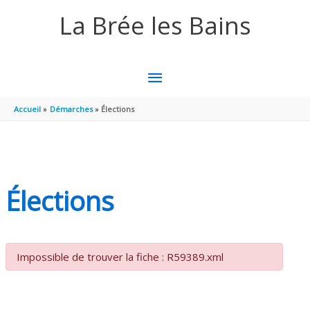
Aller au contenu
Aller au pied de page
La Brée les Bains
MENU
PRINCIPAL
Accueil
Démarches
Élections
Élections
Impossible de trouver la fiche : R59389.xml