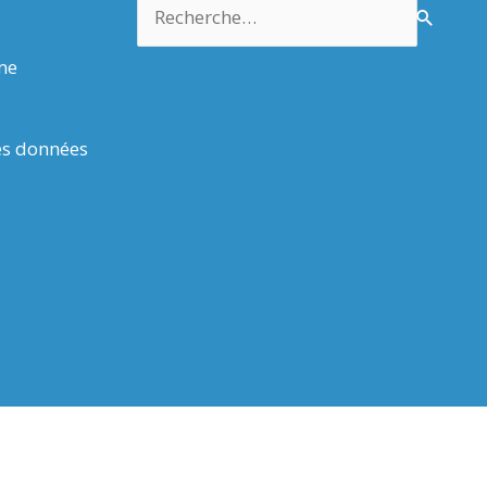
Rechercher :
rme
es données