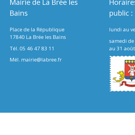
Mairie de La Brée les
Horaire
Bains
public :
Place de la République
lundi au v
17840 La Brée les Bains
samedi de 
Tél. 05 46 47 83 11
au 31 août
Mél. mairie@labree.fr