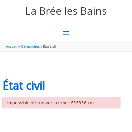
Aller au contenu
Aller au pied de page
La Brée les Bains
MENU
PRINCIPAL
Accueil
Démarches
État civil
État civil
Impossible de trouver la fiche : F35336.xml