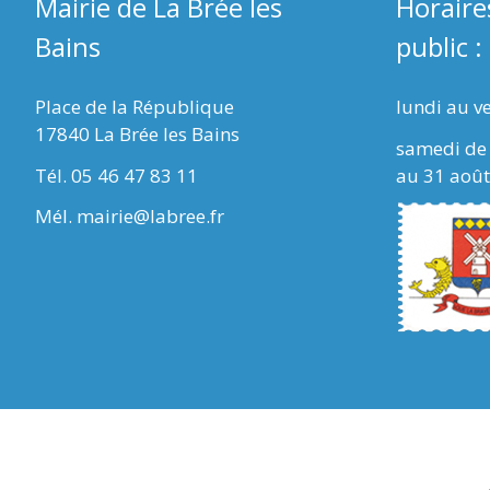
Mairie de La Brée les
Horaire
Bains
public :
Place de la République
lundi au v
17840 La Brée les Bains
samedi de 
Tél. 05 46 47 83 11
au 31 août
Mél. mairie@labree.fr