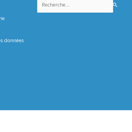
Rechercher :
rme
es données