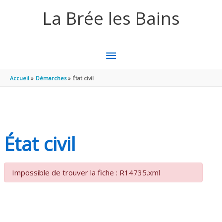
Aller au contenu
Aller au pied de page
La Brée les Bains
MENU
PRINCIPAL
Accueil
Démarches
État civil
État civil
Impossible de trouver la fiche : R14735.xml