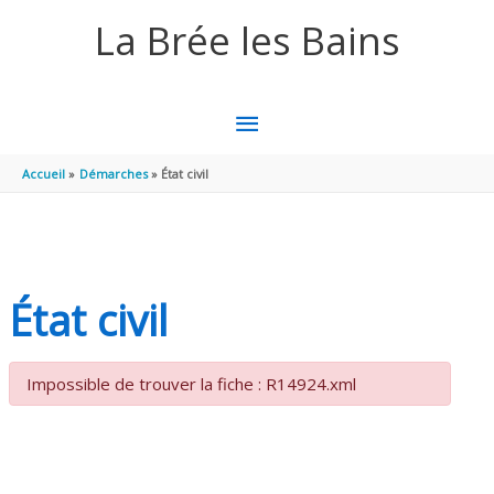
Aller au contenu
Aller au pied de page
La Brée les Bains
MENU
PRINCIPAL
Accueil
Démarches
État civil
État civil
Impossible de trouver la fiche : R14924.xml