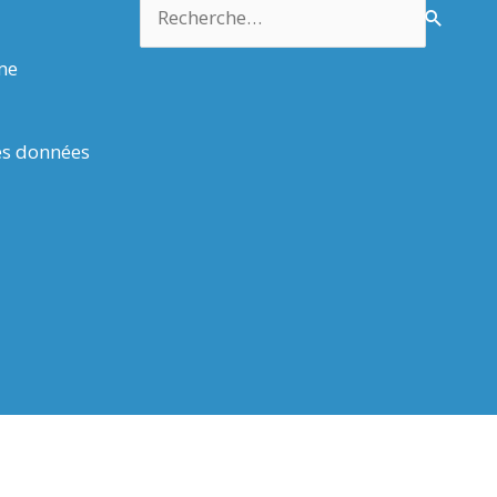
Rechercher :
rme
es données