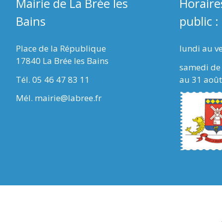
Mairie de La Brée les
Horaire
Bains
public :
Place de la République
lundi au v
17840 La Brée les Bains
samedi de 
Tél. 05 46 47 83 11
au 31 août
Mél. mairie@labree.fr